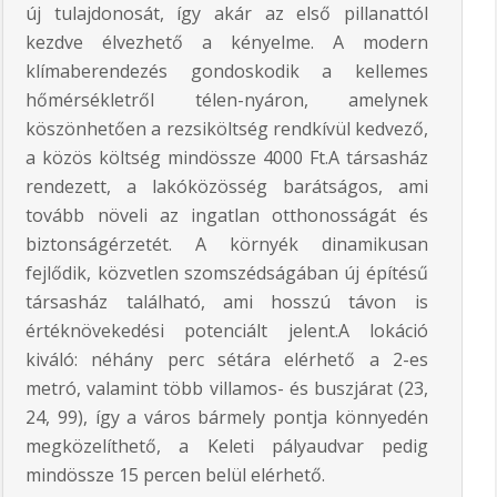
új tulajdonosát, így akár az első pillanattól
kezdve élvezhető a kényelme. A modern
klímaberendezés gondoskodik a kellemes
hőmérsékletről télen-nyáron, amelynek
köszönhetően a rezsiköltség rendkívül kedvező,
a közös költség mindössze 4000 Ft.A társasház
rendezett, a lakóközösség barátságos, ami
tovább növeli az ingatlan otthonosságát és
biztonságérzetét. A környék dinamikusan
fejlődik, közvetlen szomszédságában új építésű
társasház található, ami hosszú távon is
értéknövekedési potenciált jelent.A lokáció
kiváló: néhány perc sétára elérhető a 2-es
metró, valamint több villamos- és buszjárat (23,
24, 99), így a város bármely pontja könnyedén
megközelíthető, a Keleti pályaudvar pedig
mindössze 15 percen belül elérhető.