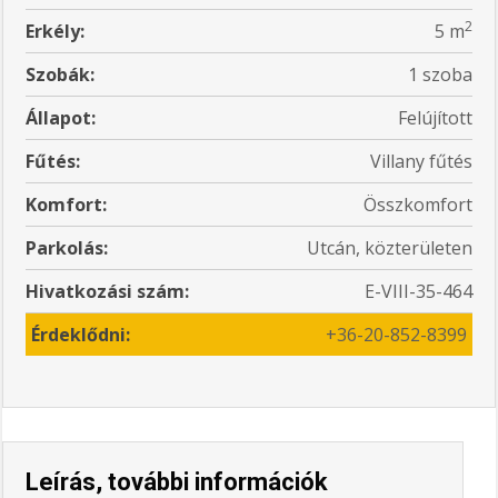
2
Erkély:
5 m
Szobák:
1 szoba
Állapot:
Felújított
Fűtés:
Villany fűtés
Komfort:
Összkomfort
Parkolás:
Utcán, közterületen
Hivatkozási szám:
E-VIII-35-464
Érdeklődni:
+36-20-852-8399
Leírás, további információk