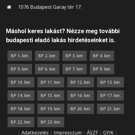
1076 Budapest Garay tér 17.
Máshol keres lakást? Nézze meg további
budapesti eladó lakás hirdetéseinket is.
BP 1. ker.
BP 2. ker.
BP 3. ker.
BP 4. ker.
BP 5. ker.
BP 6. ker.
BP 7. ker.
BP 9. ker.
BP 10. ker.
BP 11. ker.
BP 12. ker.
BP 13. ker.
BP 14. ker.
BP 15. ker.
BP 16. ker.
BP 17. ker.
BP 18. ker.
BP 19. ker.
BP 20. ker.
BP 21. ker.
BP 22. ker.
BP 23. ker.
|
Adatkezelés
|
Impresszum
|
ÁSZF
|
GYIK
|