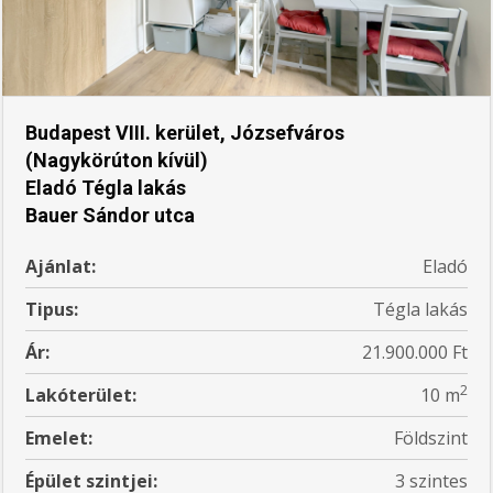
Budapest VIII. kerület, Józsefváros
(Nagykörúton kívül)
Eladó Tégla lakás
Bauer Sándor utca
Ajánlat:
Eladó
Tipus:
Tégla lakás
Ár:
21.900.000 Ft
2
Lakóterület:
10 m
Emelet:
Földszint
Épület szintjei:
3 szintes