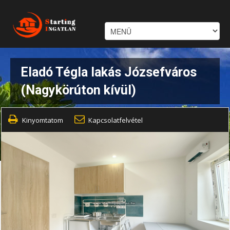
Eladó Tégla lakás Józsefváros
(Nagykörúton kívül)
Kinyomtatom
Kapcsolatfelvétel