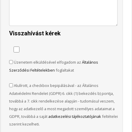
Visszahívást kérek
Üzenetem elküldésével elfogadom az
Általános
Szerződési Feltételekben
foglaltakat
Alulírott, a checkbox bepipálásával - az Általános
Adatvédelmi Rendelet (GDPR) 6. cikk (1) bekezdés b) pontja,
továbbá a 7. cikk rendelkezése alapján - tudomásul veszem,
hogy az adatkezelő a most megadott személyes adataimat a
GDPR, továbbá a saját
adatkezelési tájékoztatójának
feltételei
szerint kezelheti.