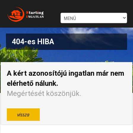
404-es HIBA
A kért azonosítójú ingatlan már nem
elérhető nálunk.
Megértését köszönjük.
vissza