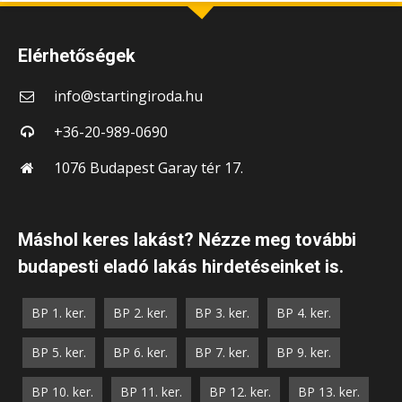
Elérhetőségek
info@startingiroda.hu
+36-20-989-0690
1076 Budapest Garay tér 17.
Máshol keres lakást? Nézze meg további
budapesti eladó lakás hirdetéseinket is.
BP 1. ker.
BP 2. ker.
BP 3. ker.
BP 4. ker.
BP 5. ker.
BP 6. ker.
BP 7. ker.
BP 9. ker.
BP 10. ker.
BP 11. ker.
BP 12. ker.
BP 13. ker.