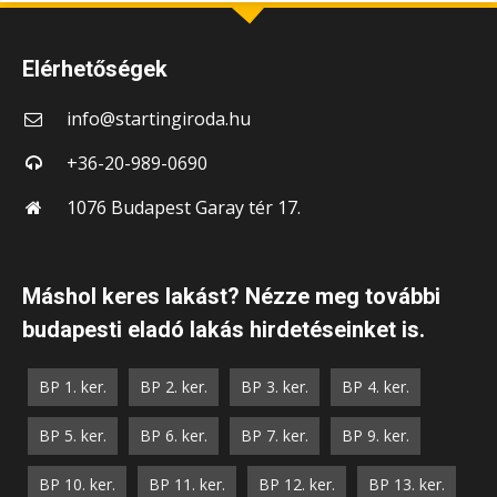
Elérhetőségek
info@startingiroda.hu
+36-20-989-0690
1076 Budapest Garay tér 17.
Máshol keres lakást? Nézze meg további
budapesti eladó lakás hirdetéseinket is.
BP 1. ker.
BP 2. ker.
BP 3. ker.
BP 4. ker.
BP 5. ker.
BP 6. ker.
BP 7. ker.
BP 9. ker.
BP 10. ker.
BP 11. ker.
BP 12. ker.
BP 13. ker.