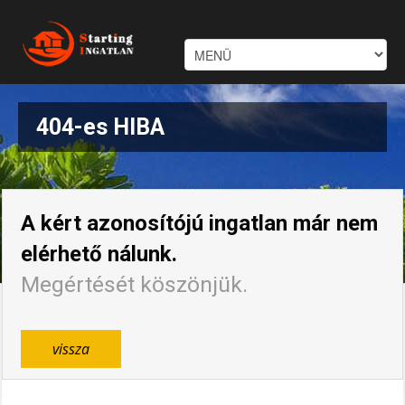
404-es HIBA
A kért azonosítójú ingatlan már nem
elérhető nálunk.
Megértését köszönjük.
vissza