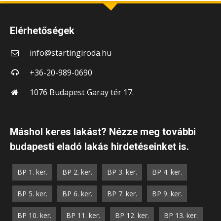
Elérhetőségek
info@startingiroda.hu
+36-20-989-0690
1076 Budapest Garay tér 17.
Máshol keres lakást? Nézze meg további
budapesti eladó lakás hirdetéseinket is.
BP 1. ker.
BP 2. ker.
BP 3. ker.
BP 4. ker.
BP 5. ker.
BP 6. ker.
BP 7. ker.
BP 9. ker.
BP 10. ker.
BP 11. ker.
BP 12. ker.
BP 13. ker.