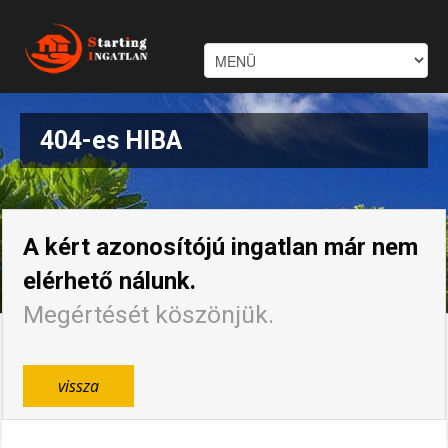
404-es HIBA
A kért azonosítójú ingatlan már nem
elérhető nálunk.
Megértését köszönjük.
vissza