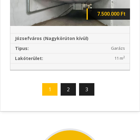
7.500.000 Ft
Józsefváros (Nagykörúton kívül)
Tipus:
Garázs
2
Lakóterület:
11 m
1
2
3