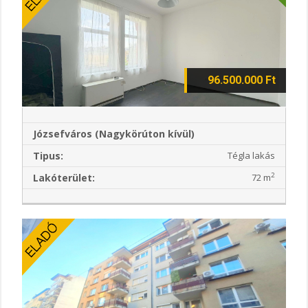
96.500.000 Ft
Józsefváros (Nagykörúton kívül)
Tipus:
Tégla lakás
2
Lakóterület:
72 m