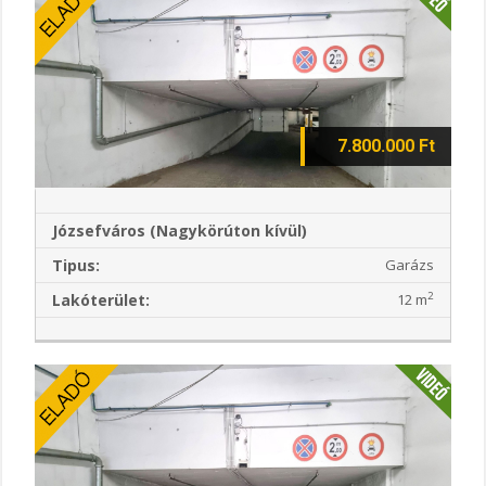
7.800.000 Ft
Józsefváros (Nagykörúton kívül)
Tipus:
Garázs
2
Lakóterület:
12 m