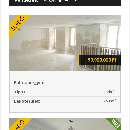
Ár szerint
99.900.000 Ft
Palota negyed
Tipus:
Raktár
2
Lakóterület:
491 m