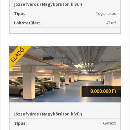
Józsefváros (Nagykörúton kívül)
Tipus:
Tégla lakás
2
Lakóterület:
47 m
8.000.000 Ft
Józsefváros (Nagykörúton kívül)
Tipus:
Garázs