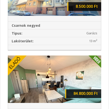
8.500.000 Ft
Csarnok negyed
Tipus:
Garázs
2
Lakóterület:
13 m
84.800.000 Ft