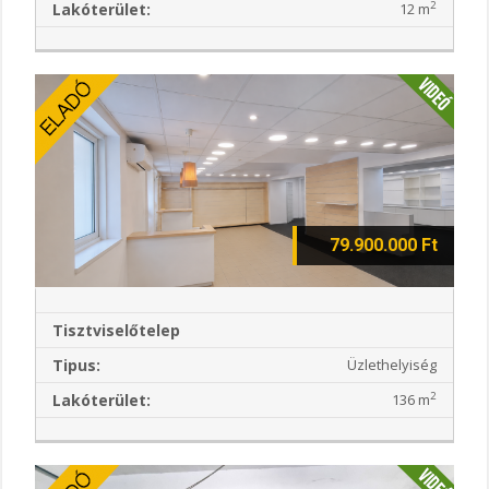
2
Lakóterület:
12 m
79.900.000 Ft
Tisztviselőtelep
Tipus:
Üzlethelyiség
2
Lakóterület:
136 m