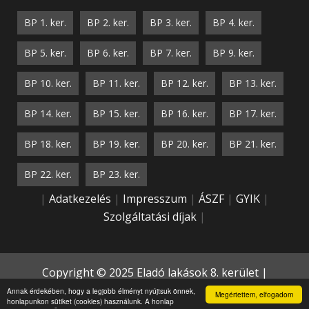
BP 1. ker.
BP 2. ker.
BP 3. ker.
BP 4. ker.
BP 5. ker.
BP 6. ker.
BP 7. ker.
BP 9. ker.
BP 10. ker.
BP 11. ker.
BP 12. ker.
BP 13. ker.
BP 14. ker.
BP 15. ker.
BP 16. ker.
BP 17. ker.
BP 18. ker.
BP 19. ker.
BP 20. ker.
BP 21. ker.
BP 22. ker.
BP 23. ker.
|
Adatkezelés
|
Impresszum
|
ÁSZF
|
GYIK
|
Szolgáltatási díjak
|
Copyright © 2025 Eladó lakások 8. kerület |
Publikálta:
TrS WebDesign
Annak érdekében, hogy a legjobb élményt nyújtsuk önnek,
Megértettem, elfogadom
honlapunkon sütiket (cookies) használunk. A honlap